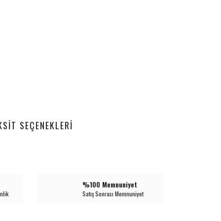
KSIT SEÇENEKLERI
%100 Memnuniyet
nlik
Satış Sonrası Memnuniyet