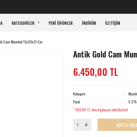
K
FA
KATEGORİLER
YENİ ÜRÜNLER
İNDİRİM
İLETİŞİM
old Cam Mumluk 13x20x31 Cm
Antik Gold Cam Mu
6.450,00 TL
Kategori
Mumlu
Fiyat
5.375
* 659,46 TL den başlayan taksitlerle!!
SEPETE EKL