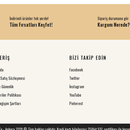
İndirimli ürünler tek yerde!
Sipariş durumunu gör
Tüm Fırsatları Keşfet!
Kargom Nerede?
ERİŞ
BİZİ TAKİP EDİN
zda
Facebook
 Satış Sözleşmesi
Twitter
ve Güvenlik
İnstagram
riler Politikası
YouTube
eğişim Şartları
Pinterest
 Ev - Ankara 2019 © Tüm hakları saklıdır. Kredi kartı bilgileriniz 256bit SSL sertifikası ile koru