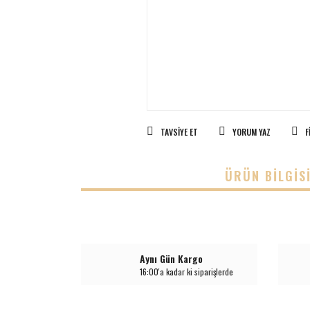
TAVSIYE ET
YORUM YAZ
F
ÜRÜN BILGIS
Aynı Gün Kargo
16:00'a kadar ki siparişlerde