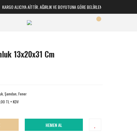
ARGO ALICIYA AİTTİR. AĞIRLIK VE BOYUTUNA GÖRE BELİRLENİR
mluk 13x20x31 Cm
k, Şamdan, Fener
,00 TL + KDV
E
HEMEN AL