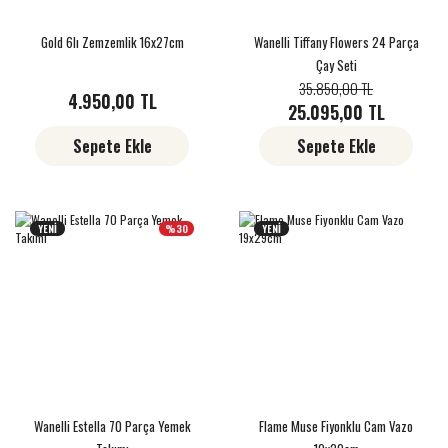
Gold 6lı Zemzemlik 16x27cm
Wanelli Tiffany Flowers 24 Parça
Çay Seti
35.850,00 TL
4.950,00 TL
25.095,00 TL
Sepete Ekle
Sepete Ekle
YENİ
%30
YENİ
Wanelli Estella 70 Parça Yemek
Flame Muse Fiyonklu Cam Vazo