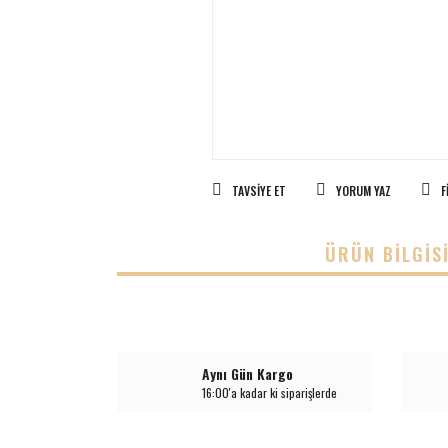
TAVSIYE ET
YORUM YAZ
F
ÜRÜN BILGIS
Aynı Gün Kargo
16:00'a kadar ki siparişlerde