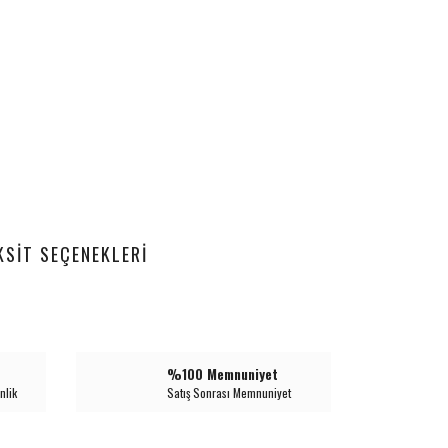
KSIT SEÇENEKLERI
%100 Memnuniyet
nlik
Satış Sonrası Memnuniyet