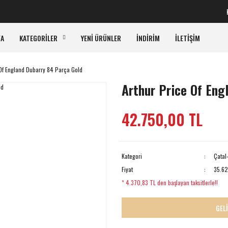
KAR
FA
KATEGORİLER
YENİ ÜRÜNLER
İNDİRİM
İLETİŞİM
 Of England Dubarry 84 Parça Gold
Arthur Price Of Eng
42.750,00 TL
Kategori
Çatal
Fiyat
35.62
* 4.370,83 TL den başlayan taksitlerle!!
GEL