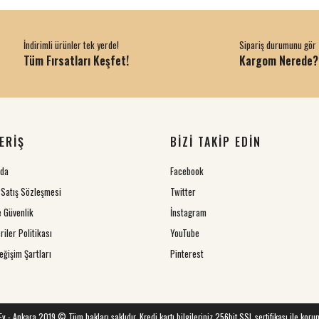
İndirimli ürünler tek yerde!
Sipariş durumunu gör
Tüm Fırsatları Keşfet!
Kargom Nerede?
ERİŞ
BİZİ TAKİP EDİN
zda
Facebook
 Satış Sözleşmesi
Twitter
ve Güvenlik
İnstagram
riler Politikası
YouTube
eğişim Şartları
Pinterest
 Ev - Ankara 2019 © Tüm hakları saklıdır. Kredi kartı bilgileriniz 256bit SSL sertifikası ile koru