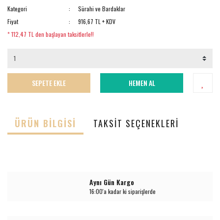
Kategori
Sürahi ve Bardaklar
Fiyat
916,67 TL + KDV
* 112,47 TL den başlayan taksitlerle!!
SEPETE EKLE
HEMEN AL
ÜRÜN BILGISI
TAKSIT SEÇENEKLERI
Aynı Gün Kargo
16:00'a kadar ki siparişlerde