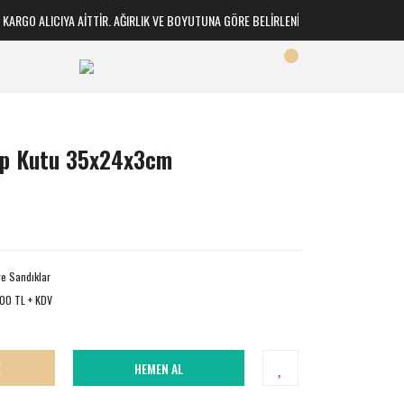
RGO ALICIYA AİTTİR. AĞIRLIK VE BOYUTUNA GÖRE BELİRLENİR
tap Kutu 35x24x3cm
ve Sandıklar
,00 TL + KDV
E
HEMEN AL