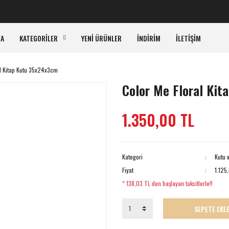
KA
FA
KATEGORİLER
YENİ ÜRÜNLER
İNDİRİM
İLETİŞİM
al Kitap Kutu 35x24x3cm
Color Me Floral Ki
1.350,00 TL
Kategori
Kutu 
Fiyat
1.125
* 138,03 TL den başlayan taksitlerle!!
SEPETE EKL