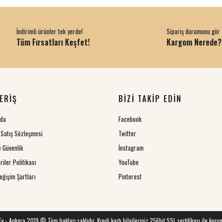
İndirimli ürünler tek yerde!
Sipariş durumunu gör
Tüm Fırsatları Keşfet!
Kargom Nerede?
ERİŞ
BİZİ TAKİP EDİN
zda
Facebook
 Satış Sözleşmesi
Twitter
ve Güvenlik
İnstagram
riler Politikası
YouTube
eğişim Şartları
Pinterest
 Ev - Ankara 2019 © Tüm hakları saklıdır. Kredi kartı bilgileriniz 256bit SSL sertifikası ile koru