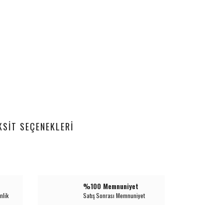
KSIT SEÇENEKLERI
%100 Memnuniyet
nlik
Satış Sonrası Memnuniyet