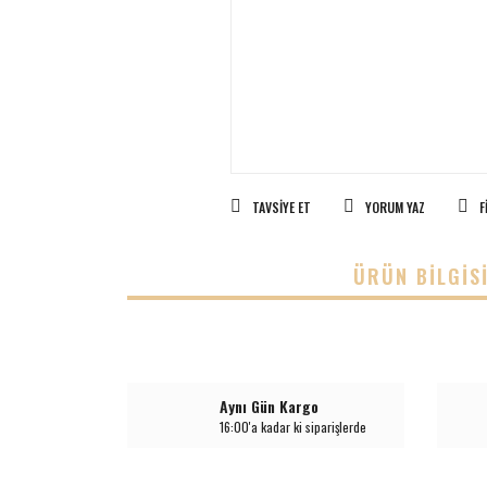
TAVSIYE ET
YORUM YAZ
F
ÜRÜN BILGIS
Aynı Gün Kargo
16:00'a kadar ki siparişlerde