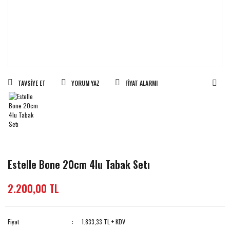
TAVSIYE ET
YORUM YAZ
FIYAT ALARMI
Estelle Bone 20cm 4lu Tabak Setı
2.200,00 TL
Fiyat
1.833,33 TL + KDV