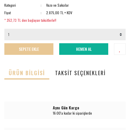
Kategori
Vazo ve Saksılar
Fiyat
2.875,00 TL + KDV
* 352,73 TL den başlayan taksitlerle!!
SEPETE EKLE
HEMEN AL
ÜRÜN BILGISI
TAKSIT SEÇENEKLERI
Aynı Gün Kargo
16:00'a kadar ki siparişlerde