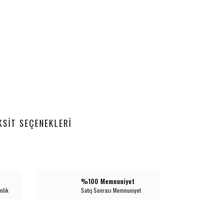
KSIT SEÇENEKLERI
%100 Memnuniyet
nlik
Satış Sonrası Memnuniyet