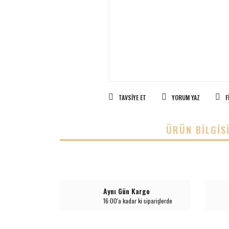
TAVSIYE ET
YORUM YAZ
F
ÜRÜN BILGIS
Aynı Gün Kargo
16:00'a kadar ki siparişlerde