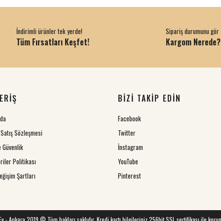
İndirimli ürünler tek yerde!
Sipariş durumunu gör
Tüm Fırsatları Keşfet!
Kargom Nerede?
ERİŞ
BİZİ TAKİP EDİN
zda
Facebook
 Satış Sözleşmesi
Twitter
ve Güvenlik
İnstagram
riler Politikası
YouTube
eğişim Şartları
Pinterest
 Ev - Ankara 2019 © Tüm hakları saklıdır. Kredi kartı bilgileriniz 256bit SSL sertifikası ile koru