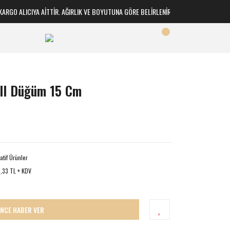
GO ALICIYA AİTTİR. AĞIRLIK VE BOYUTUNA GÖRE BELİRLENİR
all Düğüm 15 Cm
atif Ürünler
,33 TL + KDV
İNCE HABER VER