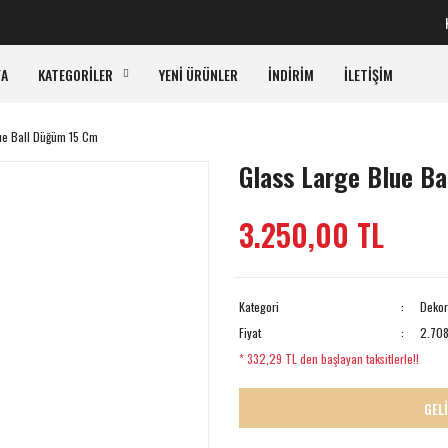
KAR
FA
KATEGORİLER
YENİ ÜRÜNLER
İNDİRİM
İLETİŞİM
ue Ball Düğüm 15 Cm
Glass Large Blue B
3.250,00 TL
Kategori
Dekor
Fiyat
2.708
* 332,29 TL den başlayan taksitlerle!!
GEL