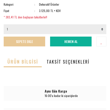
Kategori
Dekoratif Ürünler
Fiyat
3.125,00 TL + KDV
* 383,41 TL den başlayan taksitlerle!!
SEPETE EKLE
HEMEN AL
ÜRÜN BILGISI
TAKSIT SEÇENEKLERI
Aynı Gün Kargo
16:00'a kadar ki siparişlerde