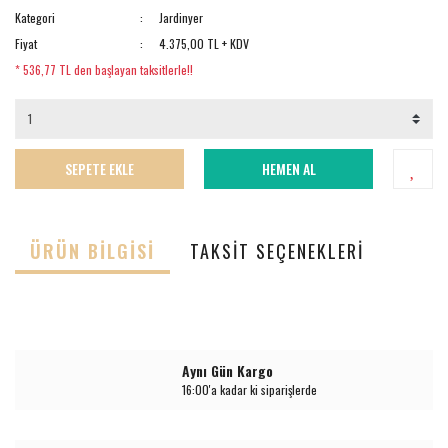
Kategori
Jardinyer
Fiyat
4.375,00 TL + KDV
* 536,77 TL den başlayan taksitlerle!!
SEPETE EKLE
HEMEN AL
ÜRÜN BILGISI
TAKSIT SEÇENEKLERI
Aynı Gün Kargo
16:00'a kadar ki siparişlerde