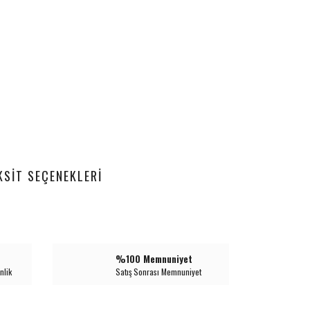
KSIT SEÇENEKLERI
%100 Memnuniyet
nlik
Satış Sonrası Memnuniyet