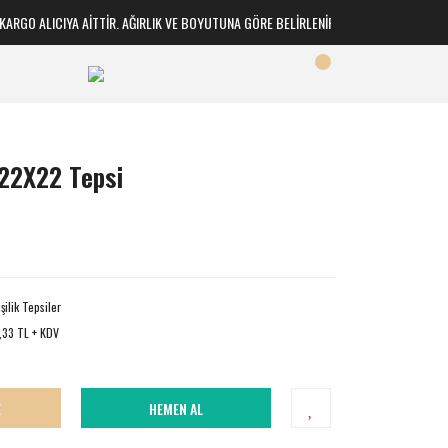
GO ALICIYA AİTTİR. AĞIRLIK VE BOYUTUNA GÖRE BELİRLENİR
 22X22 Tepsi
şilik Tepsiler
,33 TL + KDV
E
HEMEN AL