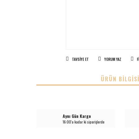
TAVSIYE ET
YORUM YAZ
F
ÜRÜN BILGIS
Aynı Gün Kargo
16:00'a kadar ki siparişlerde