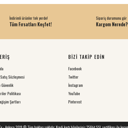
İndirimli ürünler tek yerde!
Sipariş durumunu gör
Tüm Fırsatları Keşfet!
Kargom Nerede?
ERİŞ
BİZİ TAKİP EDİN
zda
Facebook
 Satış Sözleşmesi
Twitter
ve Güvenlik
İnstagram
riler Politikası
YouTube
eğişim Şartları
Pinterest
 Ev - Ankara 2019 © Tüm hakları saklıdır. Kredi kartı bilgileriniz 256bit SSL sertifikası ile koru