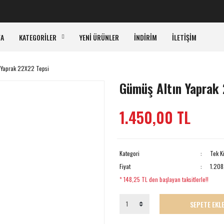
KAR
FA
KATEGORİLER
YENİ ÜRÜNLER
İNDİRİM
İLETİŞİM
 Yaprak 22X22 Tepsi
Gümüş Altın Yaprak
1.450,00 TL
Kategori
Tek Ki
Fiyat
1.208
* 148,25 TL den başlayan taksitlerle!!
SEPETE EKL