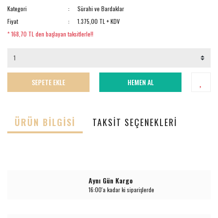
Kategori
Sürahi ve Bardaklar
Fiyat
1.375,00 TL + KDV
* 168,70 TL den başlayan taksitlerle!!
SEPETE EKLE
HEMEN AL
ÜRÜN BILGISI
TAKSIT SEÇENEKLERI
Aynı Gün Kargo
16:00'a kadar ki siparişlerde