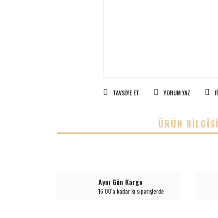
TAVSIYE ET
YORUM YAZ
F
ÜRÜN BILGIS
Aynı Gün Kargo
16:00'a kadar ki siparişlerde