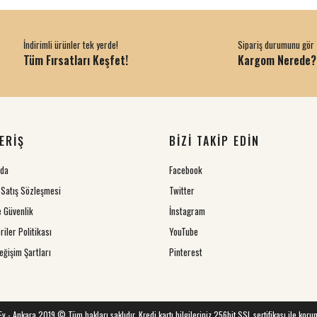
İndirimli ürünler tek yerde!
Sipariş durumunu gör
Tüm Fırsatları Keşfet!
Kargom Nerede?
ERİŞ
BİZİ TAKİP EDİN
zda
Facebook
 Satış Sözleşmesi
Twitter
ve Güvenlik
İnstagram
riler Politikası
YouTube
eğişim Şartları
Pinterest
 Ev - Ankara 2019 © Tüm hakları saklıdır. Kredi kartı bilgileriniz 256bit SSL sertifikası ile koru