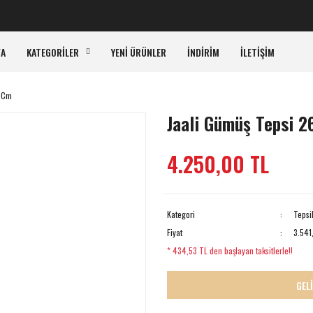
KA
FA
KATEGORİLER
YENİ ÜRÜNLER
İNDİRİM
İLETİŞİM
4 Cm
Jaali Gümüş Tepsi 
4.250,00 TL
Kategori
Tepsi
Fiyat
3.541
* 434,53 TL den başlayan taksitlerle!!
GEL