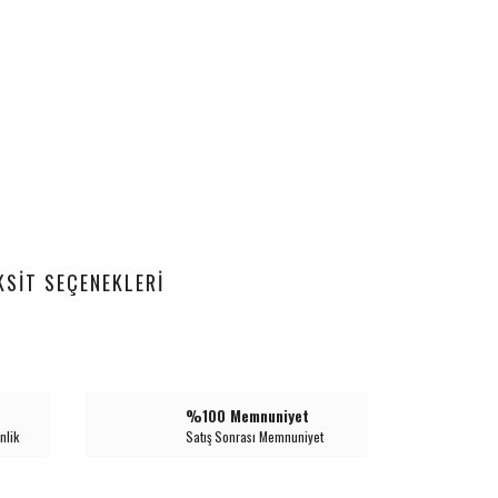
KSIT SEÇENEKLERI
%100 Memnuniyet
nlik
Satış Sonrası Memnuniyet