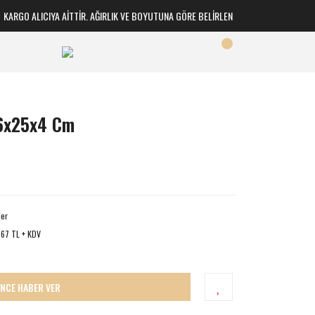
RGO ALICIYA AİTTİR. AĞIRLIK VE BOYUTUNA GÖRE BELİRLENİR
26x25x4 Cm
ler
,67 TL + KDV
İNCE HABER VER