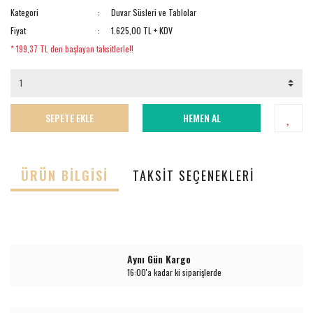
Kategori
Duvar Süsleri ve Tablolar
Fiyat
1.625,00 TL + KDV
* 199,37 TL den başlayan taksitlerle!!
SEPETE EKLE
HEMEN AL
ÜRÜN BILGISI
TAKSIT SEÇENEKLERI
Aynı Gün Kargo
16:00'a kadar ki siparişlerde