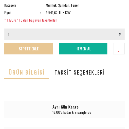
Kategori
Mumluk, Şamdan, Fener
Fiyat
9.541,67 TL + KDV
* 1.170,67 TL den başlayan taksitlerle!!
SEPETE EKLE
HEMEN AL
ÜRÜN BILGISI
TAKSIT SEÇENEKLERI
Aynı Gün Kargo
16:00'a kadar ki siparişlerde