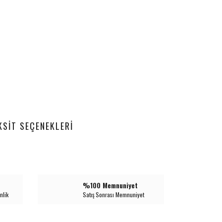
KSIT SEÇENEKLERI
%100 Memnuniyet
nlik
Satış Sonrası Memnuniyet