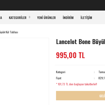
KA
FA
KATEGORİLER
YENİ ÜRÜNLER
İNDİRİM
İLETİŞİM
üyük Kül Tablası
Lancelot Bone Büyük
995,00 TL
Kategori
Tamam
Fiyat
829,1
* 101,73 TL den başlayan taksitlerle!!
GEL