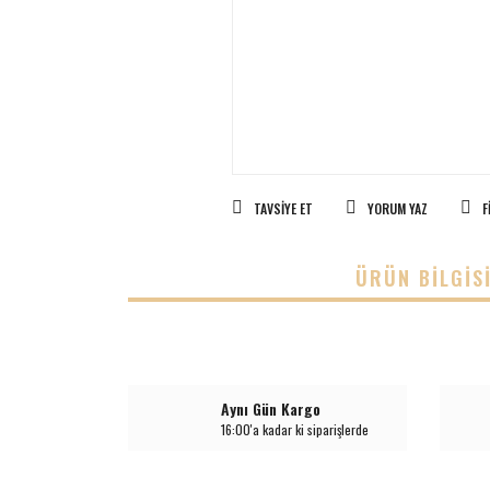
TAVSIYE ET
YORUM YAZ
F
ÜRÜN BILGIS
Aynı Gün Kargo
16:00'a kadar ki siparişlerde