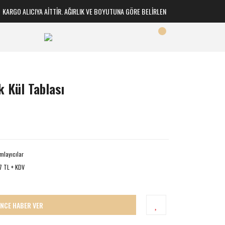
RGO ALICIYA AİTTİR. AĞIRLIK VE BOYUTUNA GÖRE BELİRLENİR
 Kül Tablası
layıcılar
7 TL + KDV
İNCE HABER VER