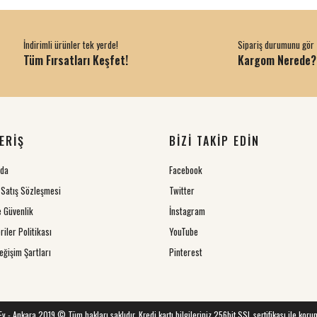
İndirimli ürünler tek yerde!
Sipariş durumunu gör
Tüm Fırsatları Keşfet!
Kargom Nerede?
ERİŞ
BİZİ TAKİP EDİN
zda
Facebook
 Satış Sözleşmesi
Twitter
ve Güvenlik
İnstagram
riler Politikası
YouTube
eğişim Şartları
Pinterest
 Ev - Ankara 2019 © Tüm hakları saklıdır. Kredi kartı bilgileriniz 256bit SSL sertifikası ile koru