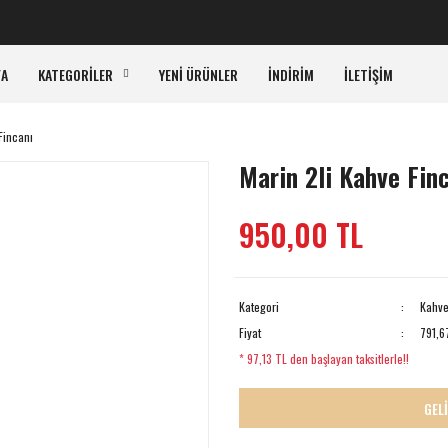
K
FA
KATEGORİLER
YENİ ÜRÜNLER
İNDİRİM
İLETİŞİM
Fincanı
Marin 2li Kahve Fin
950,00 TL
Kategori
Kahve
Fiyat
791,6
* 97,13 TL den başlayan taksitlerle!!
GEL