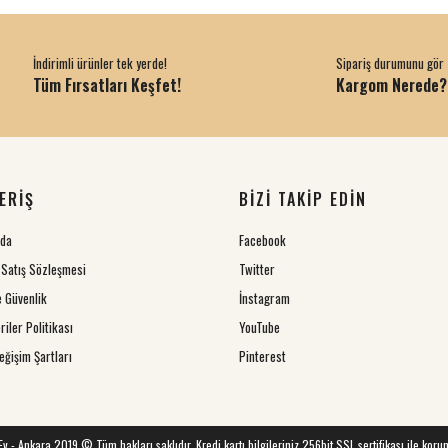
İndirimli ürünler tek yerde!
Sipariş durumunu gör
Tüm Fırsatları Keşfet!
Kargom Nerede?
ERİŞ
BİZİ TAKİP EDİN
zda
Facebook
 Satış Sözleşmesi
Twitter
ve Güvenlik
İnstagram
riler Politikası
YouTube
eğişim Şartları
Pinterest
 Ev - Ankara 2019 © Tüm hakları saklıdır. Kredi kartı bilgileriniz 256bit SSL sertifikası ile koru