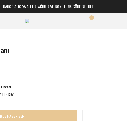
ARGO ALICIYA AİTTİR. AĞIRLIK VE BOYUTUNA GÖRE BELİRLENİR
canı
 Fincanı
7 TL + KDV
İNCE HABER VER