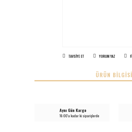
TAVSIYE ET
YORUM YAZ
F
ÜRÜN BILGIS
Aynı Gün Kargo
16:00'a kadar ki siparişlerde