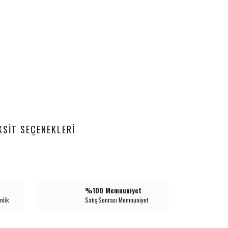
KSIT SEÇENEKLERI
%100 Memnuniyet
nlik
Satış Sonrası Memnuniyet