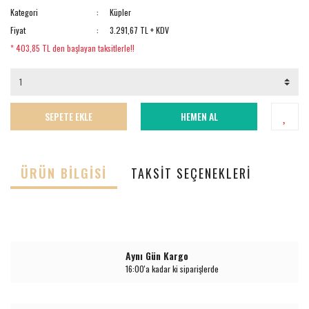
Kategori
Küpler
Fiyat
3.291,67 TL + KDV
* 403,85 TL den başlayan taksitlerle!!
SEPETE EKLE
HEMEN AL
ÜRÜN BILGISI
TAKSIT SEÇENEKLERI
Aynı Gün Kargo
16:00'a kadar ki siparişlerde