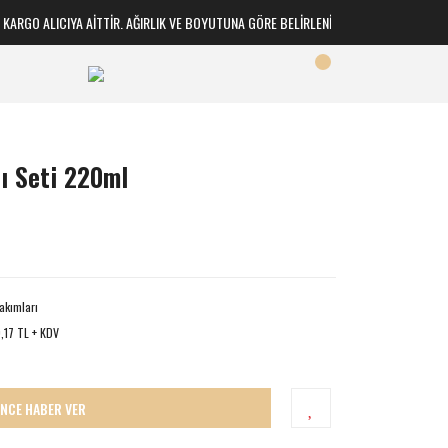
RGO ALICIYA AİTTİR. AĞIRLIK VE BOYUTUNA GÖRE BELİRLENİR
nı Seti 220ml
akımları
,17 TL + KDV
İNCE HABER VER