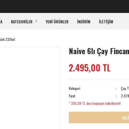
KA
FA
KATEGORİLER
YENİ ÜRÜNLER
İNDİRİM
İLETİŞİM
 Seti 220ml
Naive 6lı Çay Finca
2.495,00 TL
Kategori
Çay T
Fiyat
2.079
* 255,09 TL den başlayan taksitlerle!!
GEL