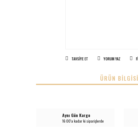
TAVSIYE ET
YORUM YAZ
F
ÜRÜN BILGIS
Aynı Gün Kargo
16:00'a kadar ki siparişlerde