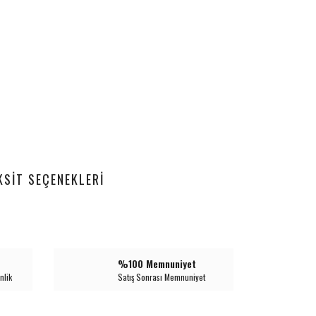
KSIT SEÇENEKLERI
%100 Memnuniyet
nlik
Satış Sonrası Memnuniyet