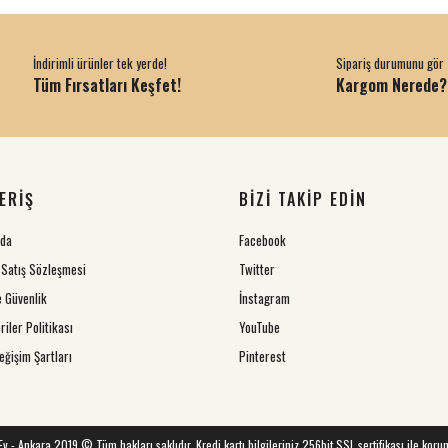
İndirimli ürünler tek yerde!
Sipariş durumunu gör
Tüm Fırsatları Keşfet!
Kargom Nerede?
ERİŞ
BİZİ TAKİP EDİN
zda
Facebook
 Satış Sözleşmesi
Twitter
ve Güvenlik
İnstagram
riler Politikası
YouTube
eğişim Şartları
Pinterest
 Ev - Ankara 2019 © Tüm hakları saklıdır. Kredi kartı bilgileriniz 256bit SSL sertifikası ile koru