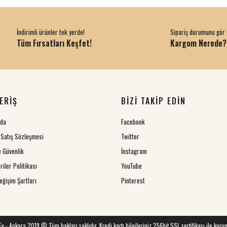
İndirimli ürünler tek yerde!
Sipariş durumunu gör
Tüm Fırsatları Keşfet!
Kargom Nerede?
ERİŞ
BİZİ TAKİP EDİN
zda
Facebook
 Satış Sözleşmesi
Twitter
ve Güvenlik
İnstagram
riler Politikası
YouTube
eğişim Şartları
Pinterest
 Ev - Ankara 2019 © Tüm hakları saklıdır. Kredi kartı bilgileriniz 256bit SSL sertifikası ile koru