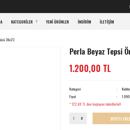
KAR
FA
KATEGORİLER
YENİ ÜRÜNLER
İNDİRİM
İLETİŞİM
tüsü 36x23
Perla Beyaz Tepsi Ö
1.200,00 TL
Kategori
Kokte
Fiyat
1.090
* 122,69 TL den başlayan taksitlerle!!
SEPETE EKL