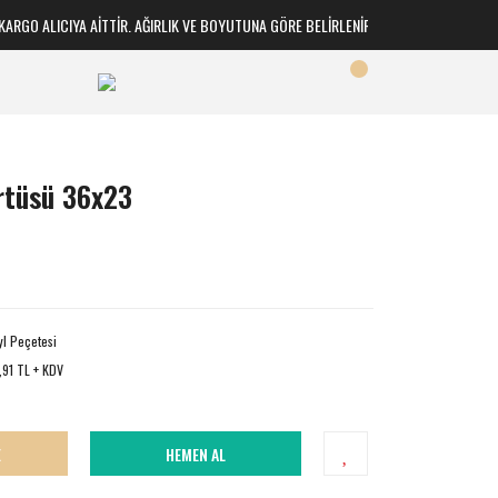
GO ALICIYA AİTTİR. AĞIRLIK VE BOYUTUNA GÖRE BELİRLENİR
rtüsü 36x23
yl Peçetesi
,91 TL + KDV
E
HEMEN AL