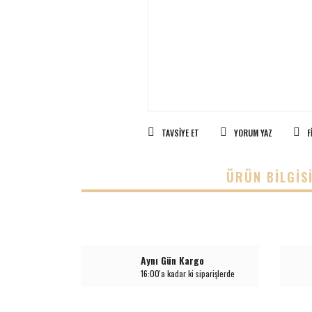
TAVSIYE ET
YORUM YAZ
F
ÜRÜN BILGIS
Aynı Gün Kargo
16:00'a kadar ki siparişlerde