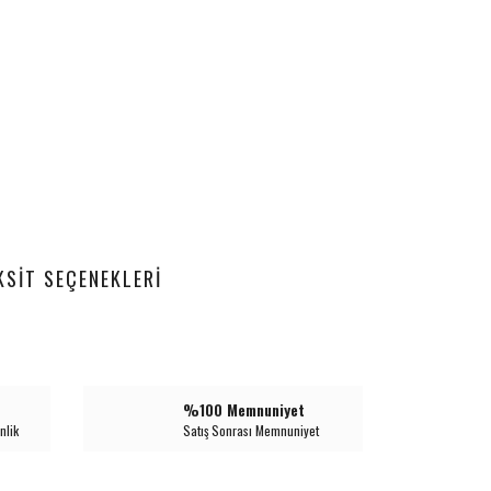
KSIT SEÇENEKLERI
%100 Memnuniyet
nlik
Satış Sonrası Memnuniyet