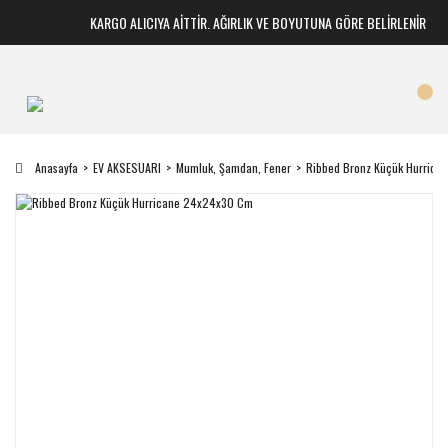
KARGO ALICIYA AİTTİR. AĞIRLIK VE BOYUTUNA GÖRE BELİRLENİR
Anasayfa
EV AKSESUARI
Mumluk, Şamdan, Fener
Ribbed Bronz Küçük Hurric