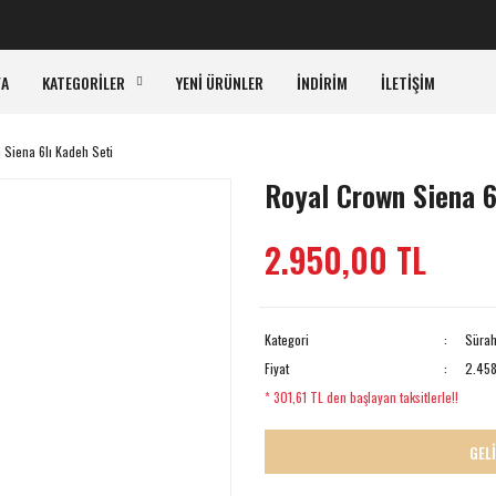
KAR
FA
KATEGORİLER
YENİ ÜRÜNLER
İNDİRİM
İLETİŞİM
 Siena 6lı Kadeh Seti
Royal Crown Siena 6
2.950,00 TL
Kategori
Sürah
Fiyat
2.458
* 301,61 TL den başlayan taksitlerle!!
GEL