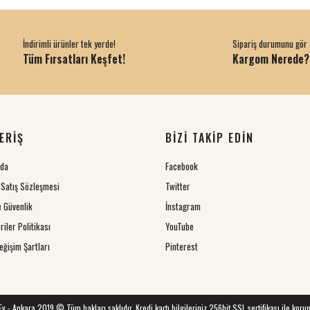
İndirimli ürünler tek yerde!
Sipariş durumunu gör
Tüm Fırsatları Keşfet!
Kargom Nerede?
ERİŞ
BİZİ TAKİP EDİN
zda
Facebook
 Satış Sözleşmesi
Twitter
ve Güvenlik
İnstagram
riler Politikası
YouTube
eğişim Şartları
Pinterest
 Ev - Ankara 2019 © Tüm hakları saklıdır. Kredi kartı bilgileriniz 256bit SSL sertifikası ile koru