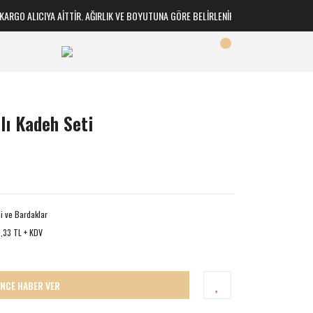
GO ALICIYA AİTTİR. AĞIRLIK VE BOYUTUNA GÖRE BELİRLENİR
lı Kadeh Seti
i ve Bardaklar
,33 TL + KDV
İNCE HABER VER