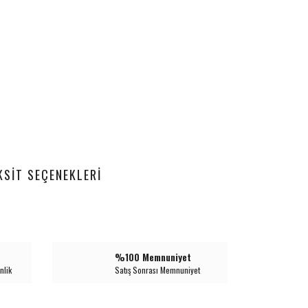
KSIT SEÇENEKLERI
%100 Memnuniyet
nlik
Satış Sonrası Memnuniyet