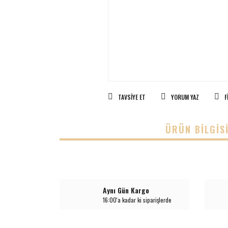
TAVSIYE ET
YORUM YAZ
F
ÜRÜN BILGIS
Aynı Gün Kargo
16:00'a kadar ki siparişlerde