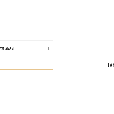
IYAT ALARMI
I
TA