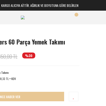
RGO ALICIYA AİTTİR. AĞIRLIK VE BOYUTUNA GÖRE BELİRLENİR
wers 60 Parça Yemek Takımı
850,00 TL
%30
 Takımı
8,33 TL + KDV
İNCE HABER VER