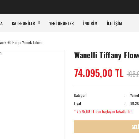
KA
FA
KATEGORİLER
YENİ ÜRÜNLER
İNDİRİM
İLETİŞİM
lowers 60 Parça Yemek Takımı
Wanelli Tiffany Flo
74.095,00 TL
105.
Kategori
Yemek
Fiyat
88.20
* 7.575,60 TL den başlayan taksitlerle!!
GEL