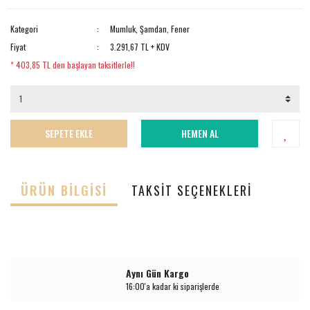
Kategori
Mumluk, Şamdan, Fener
Fiyat
3.291,67 TL + KDV
* 403,85 TL den başlayan taksitlerle!!
SEPETE EKLE
HEMEN AL
ÜRÜN BILGISI
TAKSIT SEÇENEKLERI
Aynı Gün Kargo
16:00'a kadar ki siparişlerde