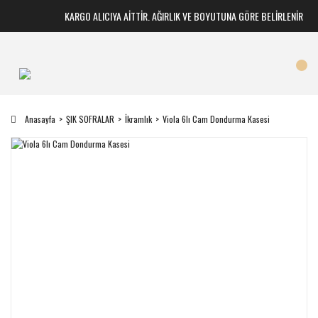
KARGO ALICIYA AİTTİR. AĞIRLIK VE BOYUTUNA GÖRE BELİRLENİR
Anasayfa
ŞIK SOFRALAR
İkramlık
Viola 6lı Cam Dondurma Kasesi