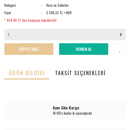
Kategori
Vazo ve Saksılar
Fiyat
3.708,33 TL + KDV
* 454,98 TL den başlayan taksitlerle!!
SEPETE EKLE
HEMEN AL
ÜRÜN BILGISI
TAKSIT SEÇENEKLERI
Aynı Gün Kargo
16:00'a kadar ki siparişlerde