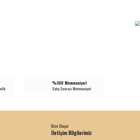
%100 Memnuniyet
nlik
Satış Sonrası Memnuniyet
Bize Ulaşın
İletişim Bilgilerimiz