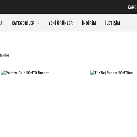
KARGO ALICIY
FA
KATEGORİLER
YENİ ÜRÜNLER
İNDİRİM
İLETİŞİM
takiler