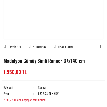
TAVSIYE ET
YORUM YAZ
FIYAT ALARMI
Madalyon Gümüş Simli Runner 37x140 cm
1.950,00 TL
Kategori
Runner
Fiyat
1.772,73 TL + KDV
* 199,37 TL den başlayan taksitlerle!!