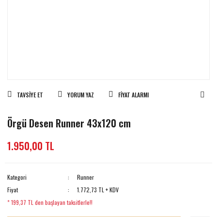
TAVSIYE ET
YORUM YAZ
FIYAT ALARMI
Örgü Desen Runner 43x120 cm
1.950,00 TL
Kategori
Runner
Fiyat
1.772,73 TL + KDV
* 199,37 TL den başlayan taksitlerle!!