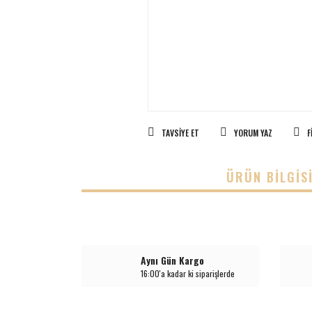
TAVSIYE ET
YORUM YAZ
F
ÜRÜN BILGIS
Aynı Gün Kargo
16:00'a kadar ki siparişlerde