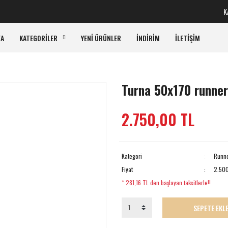
KARG
FA
KATEGORİLER
YENİ ÜRÜNLER
İNDİRİM
İLETİŞİM
Turna 50x170 runner
2.750,00 TL
Kategori
Runn
Fiyat
2.500
* 281,16 TL den başlayan taksitlerle!!
SEPETE EKL