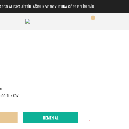
O ALICIYA AİTTİR. AĞIRLIK VE BOYUTUNA GÖRE BELİRLENİR
er
,00 TL + KDV
E
HEMEN AL