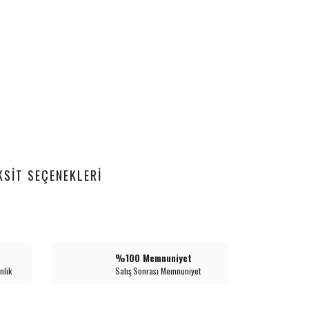
KSIT SEÇENEKLERI
%100 Memnuniyet
nlik
Satış Sonrası Memnuniyet