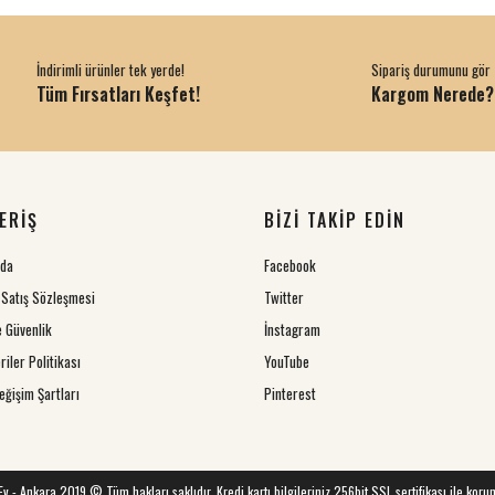
İndirimli ürünler tek yerde!
Sipariş durumunu gör
Tüm Fırsatları Keşfet!
Kargom Nerede?
ERİŞ
BİZİ TAKİP EDİN
zda
Facebook
 Satış Sözleşmesi
Twitter
ve Güvenlik
İnstagram
riler Politikası
YouTube
eğişim Şartları
Pinterest
 Ev - Ankara 2019 © Tüm hakları saklıdır. Kredi kartı bilgileriniz 256bit SSL sertifikası ile koru