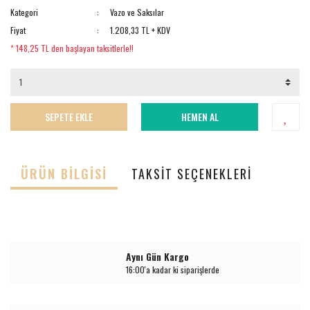
Kategori
Vazo ve Saksılar
Fiyat
1.208,33 TL + KDV
* 148,25 TL den başlayan taksitlerle!!
SEPETE EKLE
HEMEN AL
ÜRÜN BILGISI
TAKSIT SEÇENEKLERI
Aynı Gün Kargo
16:00'a kadar ki siparişlerde