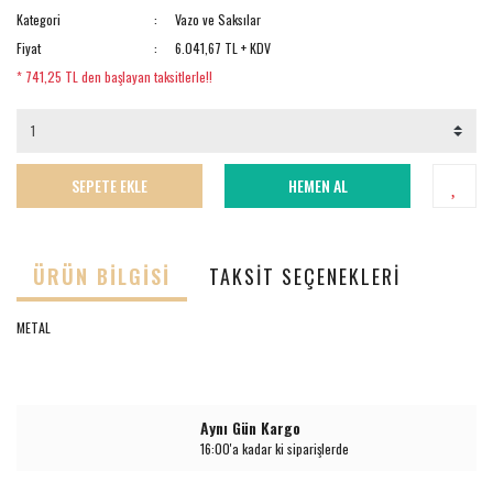
Kategori
Vazo ve Saksılar
Fiyat
6.041,67 TL + KDV
* 741,25 TL den başlayan taksitlerle!!
SEPETE EKLE
HEMEN AL
ÜRÜN BILGISI
TAKSIT SEÇENEKLERI
METAL
Aynı Gün Kargo
16:00'a kadar ki siparişlerde