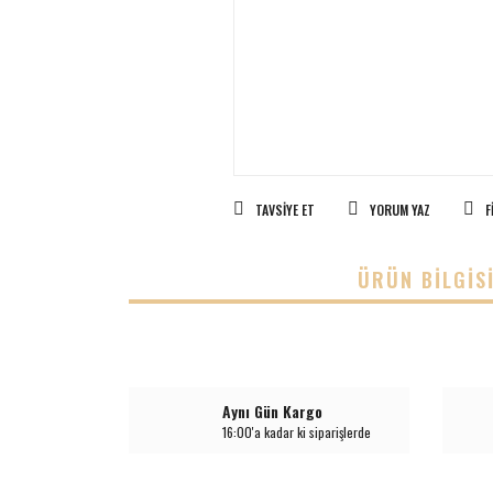
TAVSIYE ET
YORUM YAZ
F
ÜRÜN BILGIS
Aynı Gün Kargo
16:00'a kadar ki siparişlerde