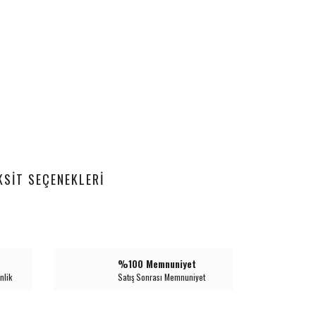
KSIT SEÇENEKLERI
%100 Memnuniyet
nlik
Satış Sonrası Memnuniyet