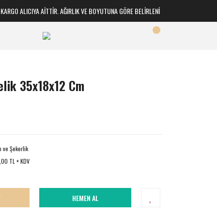
RGO ALICIYA AİTTİR. AĞIRLIK VE BOYUTUNA GÖRE BELİRLENİR
lik 35x18x12 Cm
 ve Şekerlik
,00 TL + KDV
E
HEMEN AL