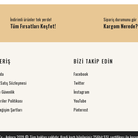
İndirimli ürünler tek yerde!
Sipariş durumunu gör
Tüm Fırsatları Keşfet!
Kargom Nerede?
ERİŞ
BİZİ TAKİP EDİN
zda
Facebook
 Satış Sözleşmesi
Twitter
ve Güvenlik
İnstagram
riler Politikası
YouTube
eğişim Şartları
Pinterest
 Ev - Ankara 2019 © Tüm hakları saklıdır. Kredi kartı bilgileriniz 256bit SSL sertifikası ile koru