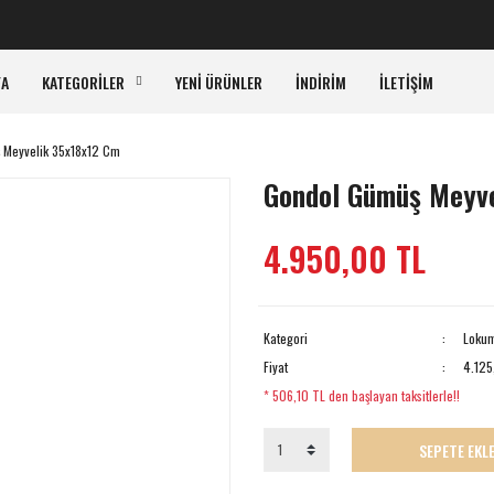
KA
FA
KATEGORİLER
YENİ ÜRÜNLER
İNDİRİM
İLETİŞİM
 Meyvelik 35x18x12 Cm
Gondol Gümüş Meyve
4.950,00 TL
Kategori
Lokum
Fiyat
4.125
* 506,10 TL den başlayan taksitlerle!!
SEPETE EKL