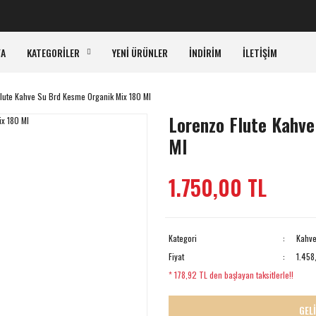
KA
FA
KATEGORİLER
YENİ ÜRÜNLER
İNDİRİM
İLETİŞİM
lute Kahve Su Brd Kesme Organik Mix 180 Ml
Lorenzo Flute Kahv
Ml
1.750,00 TL
Kategori
Kahve
Fiyat
1.458
* 178,92 TL den başlayan taksitlerle!!
GEL