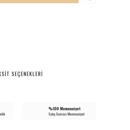
KSIT SEÇENEKLERI
%100 Memnuniyet
nlik
Satış Sonrası Memnuniyet