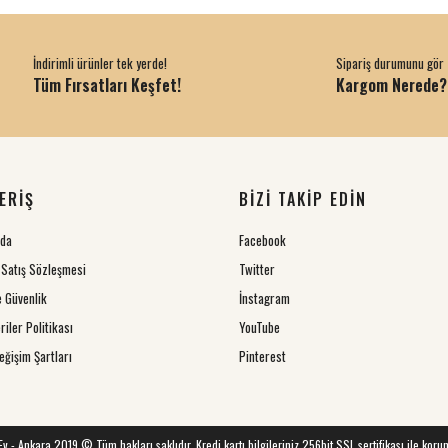
İndirimli ürünler tek yerde!
Sipariş durumunu gör
Tüm Fırsatları Keşfet!
Kargom Nerede?
ERİŞ
BİZİ TAKİP EDİN
zda
Facebook
 Satış Sözleşmesi
Twitter
ve Güvenlik
İnstagram
riler Politikası
YouTube
eğişim Şartları
Pinterest
 Ev - Ankara 2019 © Tüm hakları saklıdır. Kredi kartı bilgileriniz 256bit SSL sertifikası ile koru