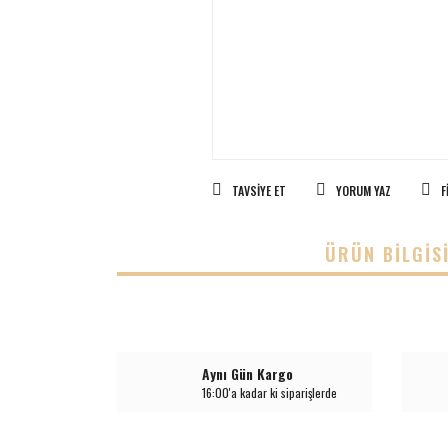
TAVSIYE ET
YORUM YAZ
F
ÜRÜN BILGIS
Aynı Gün Kargo
16:00'a kadar ki siparişlerde