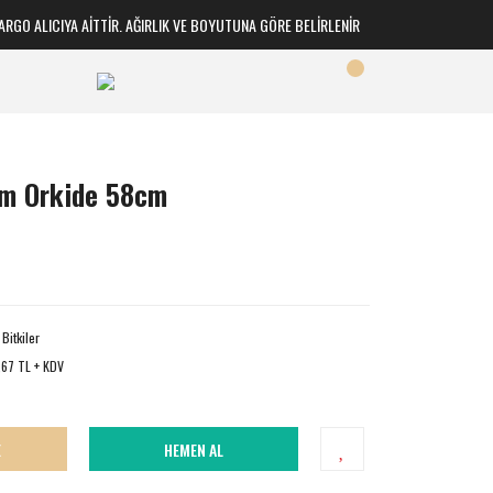
GO ALICIYA AİTTİR. AĞIRLIK VE BOYUTUNA GÖRE BELİRLENİR
um Orkide 58cm
Bitkiler
,67 TL + KDV
E
HEMEN AL