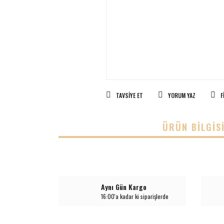
TAVSIYE ET
YORUM YAZ
F
ÜRÜN BILGIS
Aynı Gün Kargo
16:00'a kadar ki siparişlerde