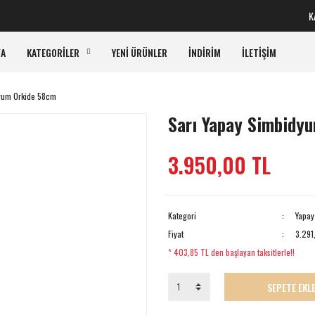
KAR
FA
KATEGORİLER
YENİ ÜRÜNLER
İNDİRİM
İLETİŞİM
yum Orkide 58cm
Sarı Yapay Simbidy
3.950,00 TL
Kategori
Yapay 
Fiyat
3.291
* 403,85 TL den başlayan taksitlerle!!
SEPETE EKL