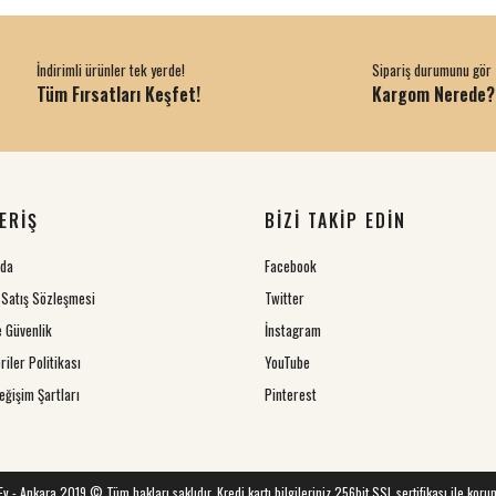
İndirimli ürünler tek yerde!
Sipariş durumunu gör
Tüm Fırsatları Keşfet!
Kargom Nerede?
ERİŞ
BİZİ TAKİP EDİN
zda
Facebook
 Satış Sözleşmesi
Twitter
ve Güvenlik
İnstagram
riler Politikası
YouTube
eğişim Şartları
Pinterest
 Ev - Ankara 2019 © Tüm hakları saklıdır. Kredi kartı bilgileriniz 256bit SSL sertifikası ile koru