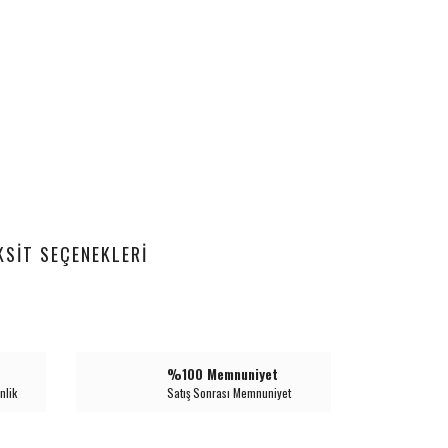
KSIT SEÇENEKLERI
%100 Memnuniyet
nlik
Satış Sonrası Memnuniyet