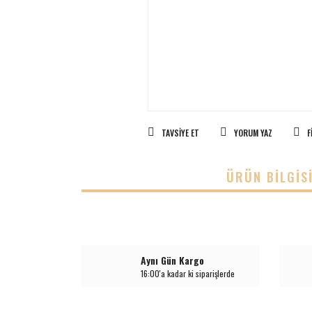
TAVSIYE ET
YORUM YAZ
F
ÜRÜN BILGIS
Aynı Gün Kargo
16:00'a kadar ki siparişlerde