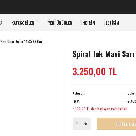
KA
FA
KATEGORİLER
YENİ ÜRÜNLER
İNDİRİM
İLETİŞİM
i Sarı Cam Dekor 14x8x33 Cm
Spiral Ink Mavi Sa
3.250,00 TL
Kategori
Dekor
Fiyat
2.708
* 332,29 TL den başlayan taksitlerle!!
SEPETE EKL