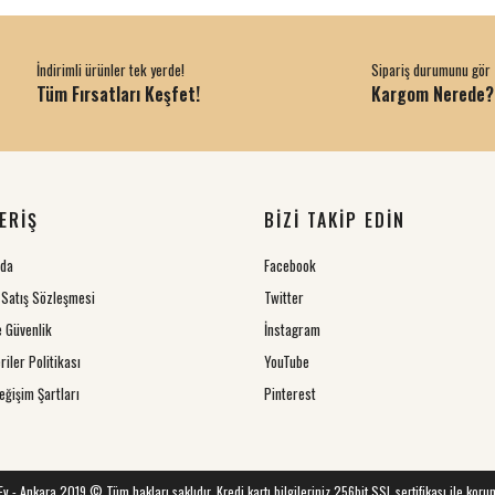
İndirimli ürünler tek yerde!
Sipariş durumunu gör
Tüm Fırsatları Keşfet!
Kargom Nerede?
ERİŞ
BİZİ TAKİP EDİN
zda
Facebook
 Satış Sözleşmesi
Twitter
ve Güvenlik
İnstagram
riler Politikası
YouTube
eğişim Şartları
Pinterest
 Ev - Ankara 2019 © Tüm hakları saklıdır. Kredi kartı bilgileriniz 256bit SSL sertifikası ile koru