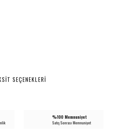
KSIT SEÇENEKLERI
%100 Memnuniyet
nlik
Satış Sonrası Memnuniyet