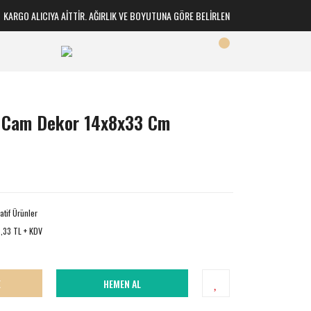
RGO ALICIYA AİTTİR. AĞIRLIK VE BOYUTUNA GÖRE BELİRLENİR
rı Cam Dekor 14x8x33 Cm
atif Ürünler
,33 TL + KDV
E
HEMEN AL