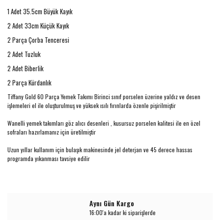
1 Adet 35.5cm Büyük Kayık
2 Adet 33cm Küçük Kayık
2 Parça Çorba Tenceresi
2 Adet Tuzluk
2 Adet Biberlik
2 Parça Kürdanlık
Tiffany Gold 60 Parça Yemek Takımı Birinci sınıf porselen üzerine yaldız ve desen
işlemeleri el ile oluşturulmuş ve yüksek ısılı fırınlarda özenle pişirilmiştir
Wanelli yemek takımları göz alıcı desenleri , kusursuz porselen kalitesi ile en özel
sofraları hazırlamanız için üretilmiştir
Uzun yıllar kullanım için bulaşık makinesinde jel deterjan ve 45 derece hassas
programda yıkanması tavsiye edilir
Aynı Gün Kargo
16:00'a kadar ki siparişlerde